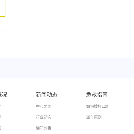
概况
新闻动态
急救指南
介
中心要闻
如何拨打120
导
行业动态
派车原则
构
通知公告